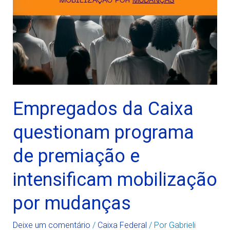
Empregados da Caixa
questionam programa
de premiação e
intensificam mobilização
por mudanças
Deixe um comentário
/
Caixa Federal
/ Por
Gabrieli