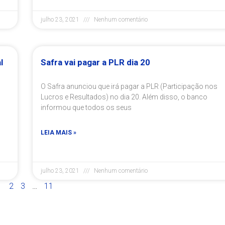
julho 23, 2021
Nenhum comentário
l
Safra vai pagar a PLR dia 20
O Safra anunciou que irá pagar a PLR (Participação nos
Lucros e Resultados) no dia 20. Além disso, o banco
informou que todos os seus
LEIA MAIS »
julho 23, 2021
Nenhum comentário
1
2
3
…
11