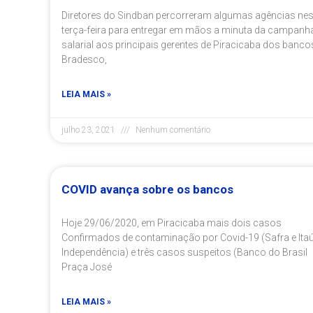
Diretores do Sindban percorreram algumas agências nes
terça-feira para entregar em mãos a minuta da campanh
salarial aos principais gerentes de Piracicaba dos banco
Bradesco,
LEIA MAIS »
julho 23, 2021
Nenhum comentário
COVID avança sobre os bancos
Hoje 29/06/2020, em Piracicaba mais dois casos
Confirmados de contaminação por Covid-19 (Safra e Ita
Independência) e três casos suspeitos (Banco do Brasil
Praça José
LEIA MAIS »