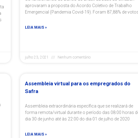
aprovaram a proposta do Acordo Coletivo de Trabalho
ta
Emergencial (Pandemia Covid-19). Foram 87,88% de voto
a
s
LEIA MAIS »
julho 23, 2021
Nenhum comentário
Assembleia virtual para os empregrados do
Safra
ú
Assembleia extraordinária específica que se realizará de
forma remota/virtual durante o período das 08:00 horas 
dia 30 de junho até às 22:00 do dia 01 de julho de 2020
LEIA MAIS »