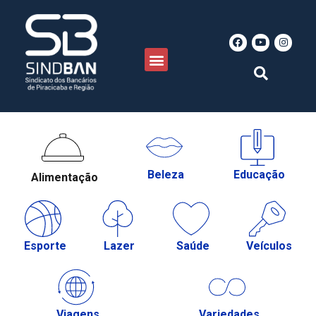
Beleza
Educação
Alimentação
Esporte
Lazer
Saúde
Veículos
Viagens
Variedades