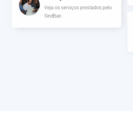
Veja os serviços prestados pelo
SindBan.