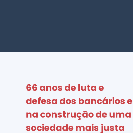
66 anos de luta e
defesa dos bancários e
na construção de uma
sociedade mais justa