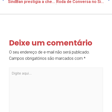
SindBan prestigia a chegada de novos auditores fiscais em Piracicaba no Ministério do Trabalho
Roda de Conversa no SindBan aproxima Banco Mercantil e reforça diálogo sobre gestão de pessoas na abertura da Semana da Mulher
Deixe um comentário
O seu endereço de e-mail não será publicado.
Campos obrigatórios são marcados com
*