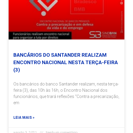
BANCÁRIOS DO SANTANDER REALIZAM
ENCONTRO NACIONAL NESTA TERÇA-FEIRA
(3)
Os bancários do banco Santander realizam, nesta terça-
feira (3), das 10h às 16h, o Encontro Nacional dos
funcionários, que trará reflexões “Contra a precarização,
em
LEIA MAIS »
agosto 3, 2021
Nenhum comentário