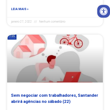
Open 
LEIA MAIS »
janeiro 27, 2022
Nenhum comentário
Sem negociar com trabalhadores, Santander
abrirá agências no sábado (22)