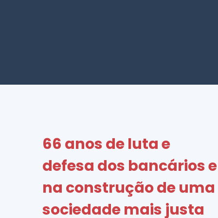
66 anos de luta e
defesa dos bancários e
na construção de uma
sociedade mais justa