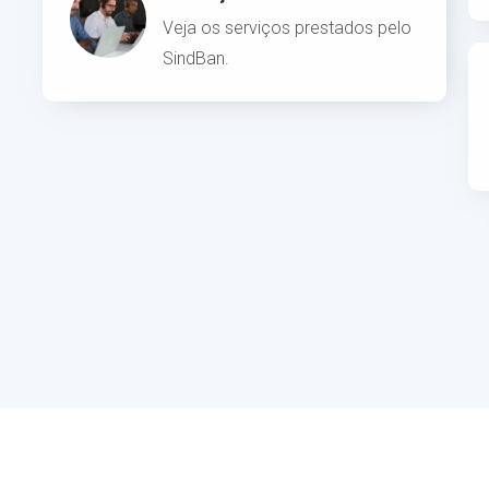
Veja os serviços prestados pelo
SindBan.